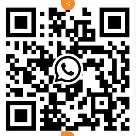
- Sophia.
Myyntipäällikkö