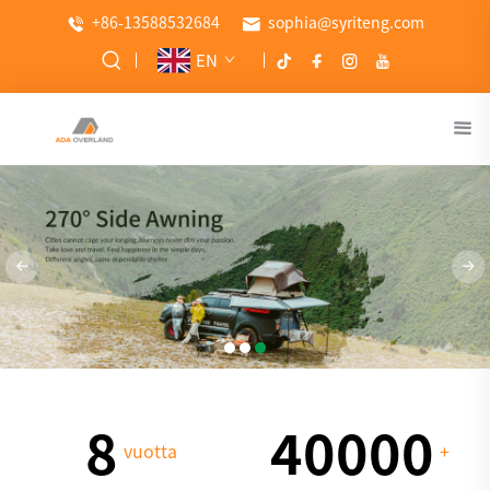
+86-13588532684
sophia@syriteng.com
EN
8
40000
vuotta
+