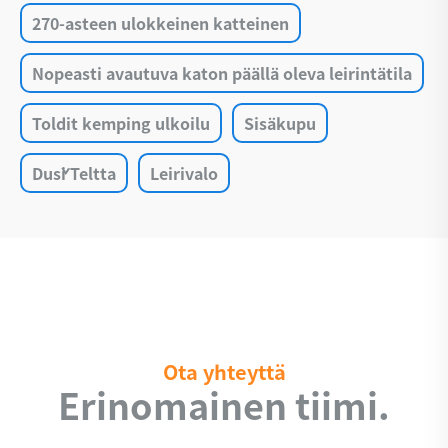
270-asteen ulokkeinen katteinen
Nopeasti avautuva katon päällä oleva leirintätila
Toldit kemping ulkoilu
Sisäkupu
Duši Teltta
Leirivalo
Ota yhteyttä
Erinomainen tiimi.