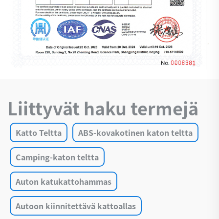
Liittyvät haku termejä
Katto Teltta
ABS-kovakotinen katon teltta
Camping-katon teltta
Auton katukattohammas
Autoon kiinnitettävä kattoallas