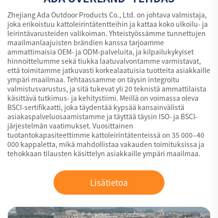
Zhejiang Ada Outdoor Products Co., Ltd. on johtava valmistaja,
joka erikoistuu kattoleirintätentteihin ja kattaa koko ulkoilu- ja
leirintävarusteiden valikoiman. Yhteistyössämme tunnettujen
maailmanlaajuisten brändien kanssa tarjoamme
ammattimaisia OEM- ja ODM-palveluita, ja kilpailukykyiset
hinnoittelumme sekä tiukka laatuvalvontamme varmistavat,
että toimitamme jatkuvasti korkealaatuisia tuotteita asiakkaille
ympäri maailmaa. Tehtaassamme on täysin integroitu
valmistusvarustus, ja sitä tukevat yli 20 teknistä ammattilaista
käsittävä tutkimus- ja kehitystiimi. Meillä on voimassa oleva
BSCI-sertifikaatti, joka täydentää kypsää kansainvälistä
asiakaspalveluosaamistamme ja täyttää täysin ISO- ja BSCI-
järjestelmän vaatimukset. Vuosittainen
tuotantokapasiteettimme kattoleirintätenteissä on 35 000–40
000 kappaletta, mikä mahdollistaa vakauden toimituksissa ja
tehokkaan tilausten käsittelyn asiakkaille ympäri maailmaa.
Lisätietoa