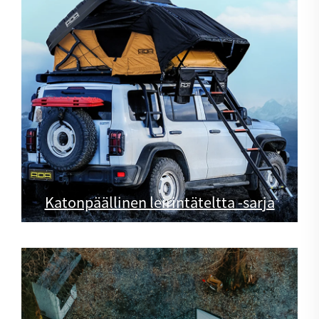
Katonpäällinen leirintäteltta -sarja